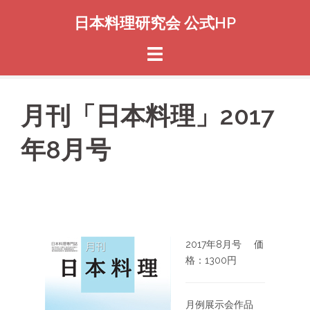
コ
日本料理研究会 公式HP
ン
テ
ン
ツ
へ
ス
月刊「日本料理」2017
キ
ッ
年8月号
プ
2017年8月号 価
格：1300円
月例展示会作品