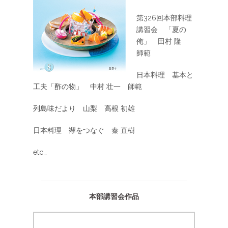
第326回本部料理
講習会 「夏の
俺」 田村 隆
師範
日本料理 基本と
工夫「酢の物」 中村 壮一 師範
列島味だより 山梨 高根 初雄
日本料理 襷をつなぐ 秦 直樹
etc…
本部講習会作品
これはボックスのタイトルです。