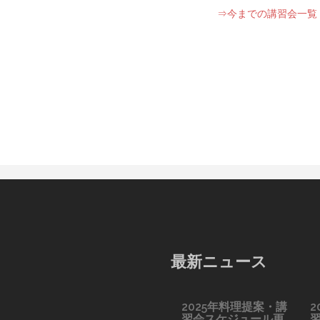
⇒今までの講習会一覧
最新ニュース
2025年料理提案・講
2
習会スケジュール更