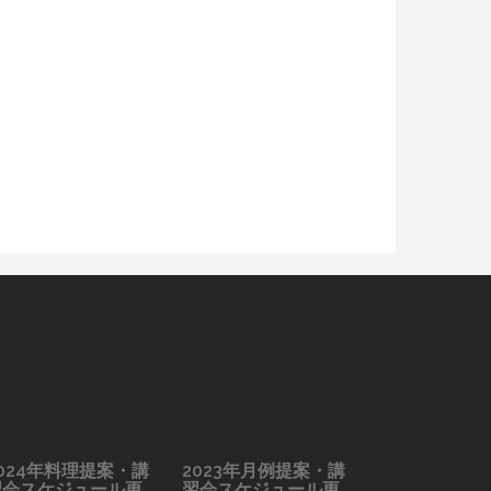
024年料理提案・講
2023年月例提案・講
習会スケジュール更
習会スケジュール更