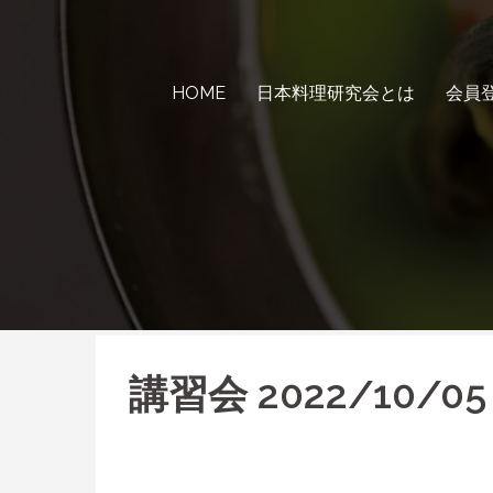
コ
ン
テ
ン
HOME
日本料理研究会とは
会員
ツ
へ
ス
キ
ッ
プ
講習会 2022/10/05