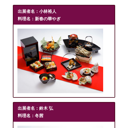
出展者名：小林裕人
料理名：新春の華やぎ
出展者名：鈴木 弘
料理名：冬茜