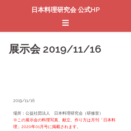
コ
日本料理研究会 公式HP
ン
テ
ン
ツ
へ
ス
展示会 2019/11/16
キ
ッ
プ
2019/11/16
場所：公益社団法人 日本料理研究会（研修室）
※この展示会の料理写真、献立、作り方は月刊「日本料
理」2020年01月号に掲載されます。