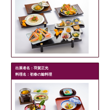
出展者名：羽賀正光
料理名：初春の鯨料理