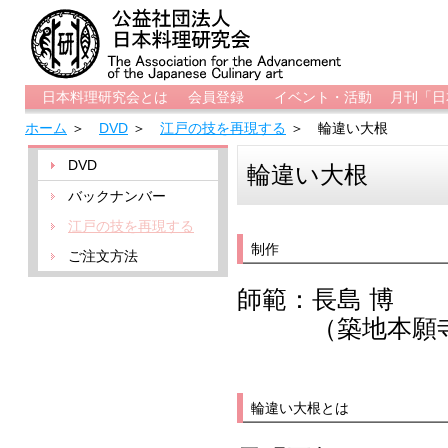
日本料理研究会とは
会員登録
イベント・活動
月刊「日
ホーム
＞
DVD
＞
江戸の技を再現する
＞ 輪違い大根
DVD
輪違い大根
バックナンバー
江戸の技を再現する
制作
ご注文方法
師範：長島 博
（築地本願寺／
輪違い大根とは